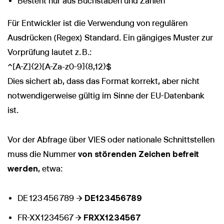
Besteht nur aus Buchstaben und Zahlen
Für Entwickler ist die Verwendung von regulären
Ausdrücken (Regex) Standard. Ein gängiges Muster zur
Vorprüfung lautet z. B.:
^[A-Z]{2}[A-Za-z0-9]{8,12}$
Dies sichert ab, dass das Format korrekt, aber nicht
notwendigerweise gültig im Sinne der EU-Datenbank
ist.
Vor der Abfrage über VIES oder nationale Schnittstellen
muss die Nummer
von störenden Zeichen befreit
werden
, etwa:
DE 123 456 789 →
DE123456789
FR-XX1234567 →
FRXX1234567