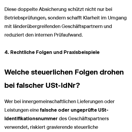
Diese doppelte Absicherung schützt nicht nur bei
Betriebsprüfungen, sondern schafft Klarheit im Umgang
mit länderübergreifenden Geschäftspartnern und
reduziert den internen Prüfaufwand.
Wir nutzen Cookies und Pixel um Dir die bestmögliche
Browsing-Erfahrung zu bieten. Die mit Hilfe von Cookies und
Pixeln gesammelten Daten werden zur Optimierung unserer
Webseite genutzt und um Beglaubigt.de-Nutzern und
4. Rechtliche Folgen und Praxisbeispiele
potenziellen Neukunden die für sie relevantesten
Informationen anzuzeigen. Diese Daten werden im Rahmen
unserer EU-weiten und globalen Tätigkeiten genutzt.
Welche steuerlichen Folgen drohen
Mehr erfahren
bei falscher USt‑IdNr?
ALLE AKZEPTIEREN
Wer bei innergemeinschaftlichen Lieferungen oder
Cookie Einstellungen
Leistungen eine
falsche oder ungeprüfte USt-
Identifikationsnummer
des Geschäftspartners
verwendet, riskiert gravierende steuerliche