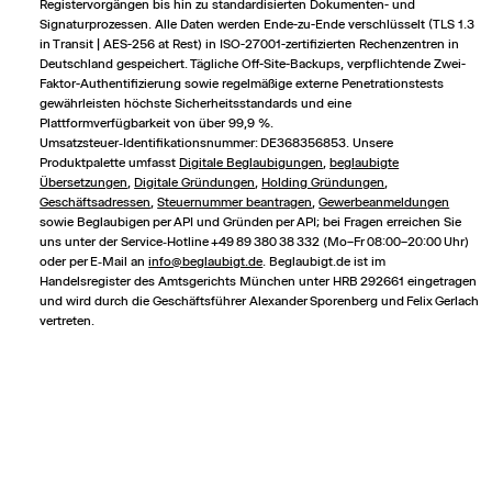
Registervorgängen bis hin zu standardisierten Dokumenten- und
Signaturprozessen. Alle Daten werden Ende-zu-Ende verschlüsselt (TLS 1.3
in Transit | AES-256 at Rest) in ISO-27001-zertifizierten Rechenzentren in
Deutschland gespeichert. Tägliche Off-Site-Backups, verpflichtende Zwei-
Faktor-Authentifizierung sowie regelmäßige externe Penetrationstests
gewährleisten höchste Sicherheitsstandards und eine
Plattformverfügbarkeit von über 99,9 %.
Umsatzsteuer‑Identifikationsnummer: DE368356853. Unsere
Produktpalette umfasst
Digitale Beglaubigungen
,
beglaubigte
Übersetzungen
,
Digitale Gründungen
,
Holding Gründungen
,
Geschäftsadressen
,
Steuernummer beantragen
,
Gewerbeanmeldungen
sowie Beglaubigen per API und Gründen per API; bei Fragen erreichen Sie
uns unter der Service‑Hotline +49 89 380 38 332 (Mo–Fr 08:00–20:00 Uhr)
oder per E‑Mail an
info@beglaubigt.de
. Beglaubigt.de ist im
Handelsregister des Amtsgerichts München unter HRB 292661 eingetragen
und wird durch die Geschäftsführer Alexander Sporenberg und Felix Gerlach
vertreten.