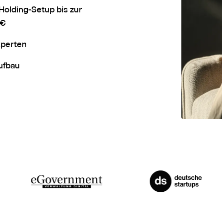
olding-Setup bis zur
9€
xperten
ufbau