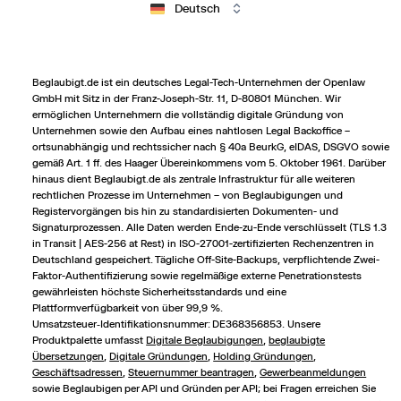
Deutsch
Beglaubigt.de ist ein deutsches Legal-Tech-Unternehmen der Openlaw
GmbH mit Sitz in der Franz-Joseph-Str. 11, D-80801 München. Wir
ermöglichen Unternehmern die vollständig digitale Gründung von
Unternehmen sowie den Aufbau eines nahtlosen Legal Backoffice –
ortsunabhängig und rechts­sicher nach § 40a BeurkG, eIDAS, DSGVO sowie
gemäß Art. 1 ff. des Haager Übereinkommens vom 5. Oktober 1961. Darüber
hinaus dient Beglaubigt.de als zentrale Infrastruktur für alle weiteren
rechtlichen Prozesse im Unternehmen – von Beglaubigungen und
Registervorgängen bis hin zu standardisierten Dokumenten- und
Signaturprozessen. Alle Daten werden Ende-zu-Ende verschlüsselt (TLS 1.3
in Transit | AES-256 at Rest) in ISO-27001-zertifizierten Rechenzentren in
Deutschland gespeichert. Tägliche Off-Site-Backups, verpflichtende Zwei-
Faktor-Authentifizierung sowie regelmäßige externe Penetrationstests
gewährleisten höchste Sicherheitsstandards und eine
Plattformverfügbarkeit von über 99,9 %.
Umsatzsteuer‑Identifikationsnummer: DE368356853. Unsere
Produktpalette umfasst
Digitale Beglaubigungen
,
beglaubigte
Übersetzungen
,
Digitale Gründungen
,
Holding Gründungen
,
Geschäftsadressen
,
Steuernummer beantragen
,
Gewerbeanmeldungen
sowie Beglaubigen per API und Gründen per API; bei Fragen erreichen Sie