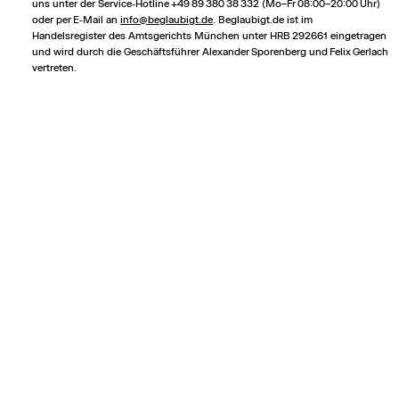
uns unter der Service‑Hotline +49 89 380 38 332 (Mo–Fr 08:00–20:00 Uhr)
oder per E‑Mail an
info@beglaubigt.de
. Beglaubigt.de ist im
Handelsregister des Amtsgerichts München unter HRB 292661 eingetragen
und wird durch die Geschäftsführer Alexander Sporenberg und Felix Gerlach
vertreten.