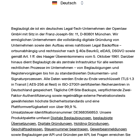
Deutsch
Beglaubigt.de ist ein deutsches Legal-Tech-Unternehmen der Openlaw
GmbH mit Sitz in der Franz-Joseph-Str. 11, D-80801 München. Wir
ermöglichen Unternehmern die vollständig digitale Gründung von
Unternehmen sowie den Aufbau eines nahtlosen Legal Backoffice –
ortsunabhängig und rechts­sicher nach § 40a BeurkG, eIDAS, DSGVO sowie
gemäß Art. 1 ff. des Haager Übereinkommens vom 5. Oktober 1961. Darüber
hinaus dient Beglaubigt.de als zentrale Infrastruktur für alle weiteren
rechtlichen Prozesse im Unternehmen – von Beglaubigungen und
Registervorgängen bis hin zu standardisierten Dokumenten- und
Signaturprozessen. Alle Daten werden Ende-zu-Ende verschlüsselt (TLS 1.3
in Transit | AES-256 at Rest) in ISO-27001-zertifizierten Rechenzentren in
Deutschland gespeichert. Tägliche Off-Site-Backups, verpflichtende Zwei-
Faktor-Authentifizierung sowie regelmäßige externe Penetrationstests
gewährleisten höchste Sicherheitsstandards und eine
Plattformverfügbarkeit von über 99,9 %.
Umsatzsteuer‑Identifikationsnummer: DE368356853. Unsere
Produktpalette umfasst
Digitale Beglaubigungen
,
beglaubigte
Übersetzungen
,
Digitale Gründungen
,
Holding Gründungen
,
Geschäftsadressen
,
Steuernummer beantragen
,
Gewerbeanmeldungen
sowie Beglaubigen per API und Gründen per API; bei Fragen erreichen Sie