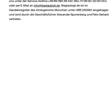
uns unter der Service‑Hotline +49 89 380 38 332 (Mo–Fr 08:00–20:00 Uhr)
oder per E‑Mail an
info@beglaubigt.de
. Beglaubigt.de ist im
Handelsregister des Amtsgerichts München unter HRB 292661 eingetragen
und wird durch die Geschäftsführer Alexander Sporenberg und Felix Gerlach
vertreten.