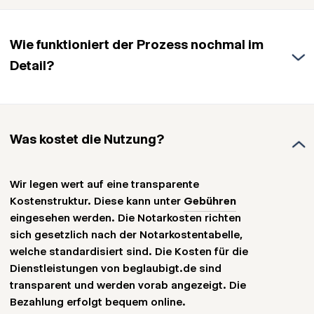
Wie funktioniert der Prozess nochmal im
Detail?
Der Prozess der Beglaubigung über
beglaubigt.de ist darauf ausgerichtet, den
Was kostet die Nutzung?
traditionellen, oft zeitaufwändigen Prozess zu
vereinfachen und zu beschleunigen. Hier ist, wie
es funktioniert:
Wir legen wert auf eine transparente
Kostenstruktur. Diese kann unter
Gebühren
eingesehen werden. Die Notarkosten richten
Dokumentenvorbereitung:
Unsere Plattform
sich gesetzlich nach der Notarkostentabelle,
bereitet alle Dokumente für Sie vor und stellt
welche standardisiert sind. Die Kosten für die
sicher, dass sie den Anforderungen
Dienstleistungen von beglaubigt.de sind
entsprechen.
transparent und werden vorab angezeigt. Die
Bezahlung erfolgt bequem online.
Beratung und Unterstützung:
Unsere Experten