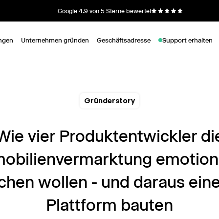
Google 4.9 von 5 Sterne bewertet
ngen
Unternehmen gründen
Geschäftsadresse
Support erhalten
Gründerstory
Wie vier Produktentwickler di
obilienvermarktung emotion
hen wollen - und daraus eine
Plattform bauten