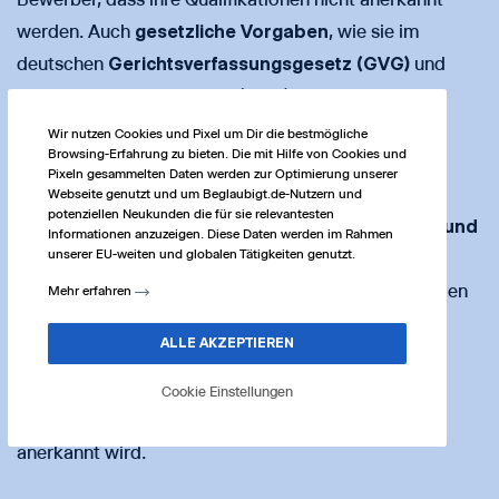
werden. Auch
gesetzliche Vorgaben
, wie sie im
deutschen
Gerichtsverfassungsgesetz (GVG)
und
der
Zivilprozessordnung (ZPO)
verankert sind,
unterstreichen die Bedeutung einer fachgerechten
Wir nutzen Cookies und Pixel um Dir die bestmögliche
Browsing-Erfahrung zu bieten. Die mit Hilfe von Cookies und
Übersetzung durch einen
vereidigten Übersetzer
.
Pixeln gesammelten Daten werden zur Optimierung unserer
Webseite genutzt und um Beglaubigt.de-Nutzern und
potenziellen Neukunden die für sie relevantesten
Beglaubigt.de
bietet Bewerbern eine
verlässliche und
Informationen anzuzeigen. Diese Daten werden im Rahmen
unserer EU-weiten und globalen Tätigkeiten genutzt.
effiziente Lösung
. Mit einem intuitiven
Online-
Dokumentengenerator
können benötigte Unterlagen
Mehr erfahren
schnell hochgeladen werden. Ein Netzwerk
ALLE AKZEPTIEREN
aus
zertifizierten, beeidigten Übersetzern
stellt
sicher, dass jede beglaubigte Übersetzung den
Cookie Einstellungen
rechtlichen Vorgaben entspricht und international
anerkannt wird.