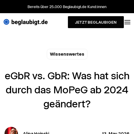
Bereits über 25.000 Beglaubigt.de Kund:innen
JETZT BEGLAUBIGEN
Wissenswertes
eGbR vs. GbR: Was hat sich
durch das MoPeG ab 2024
geändert?
Alina Hoinski
13. May 2026