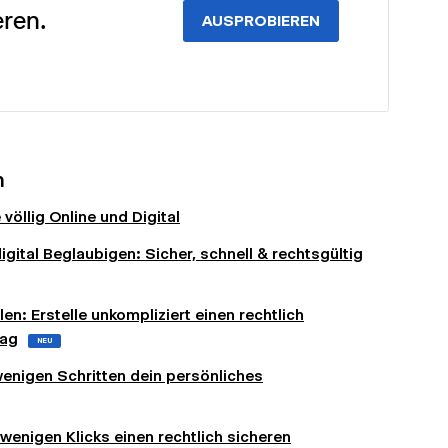
eren.
AUSPROBIEREN
n
völlig Online und Digital
gital Beglaubigen: Sicher, schnell & rechtsgültig
en: Erstelle unkompliziert einen rechtlich
rag
NEU
 wenigen Schritten dein persönliches
 wenigen Klicks einen rechtlich sicheren