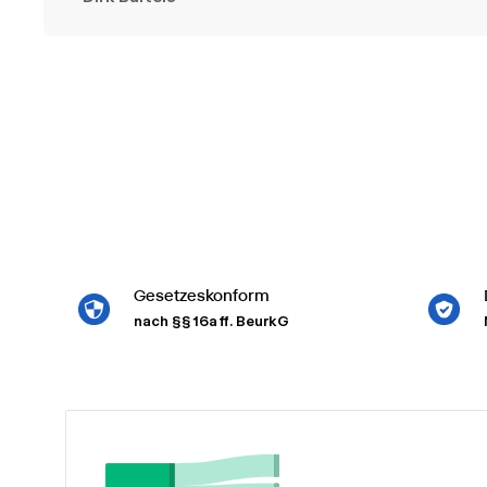
Gesetzeskonform
nach §§ 16a ff. BeurkG