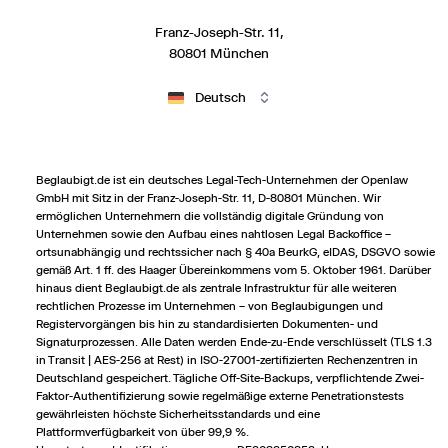
Franz-Joseph-Str. 11,
80801 München
Deutsch
Beglaubigt.de ist ein deutsches Legal-Tech-Unternehmen der Openlaw
GmbH mit Sitz in der Franz-Joseph-Str. 11, D-80801 München. Wir
ermöglichen Unternehmern die vollständig digitale Gründung von
Unternehmen sowie den Aufbau eines nahtlosen Legal Backoffice –
ortsunabhängig und rechts­sicher nach § 40a BeurkG, eIDAS, DSGVO sowie
gemäß Art. 1 ff. des Haager Übereinkommens vom 5. Oktober 1961. Darüber
hinaus dient Beglaubigt.de als zentrale Infrastruktur für alle weiteren
rechtlichen Prozesse im Unternehmen – von Beglaubigungen und
Registervorgängen bis hin zu standardisierten Dokumenten- und
Signaturprozessen. Alle Daten werden Ende-zu-Ende verschlüsselt (TLS 1.3
in Transit | AES-256 at Rest) in ISO-27001-zertifizierten Rechenzentren in
Deutschland gespeichert. Tägliche Off-Site-Backups, verpflichtende Zwei-
Faktor-Authentifizierung sowie regelmäßige externe Penetrationstests
gewährleisten höchste Sicherheitsstandards und eine
Plattformverfügbarkeit von über 99,9 %.