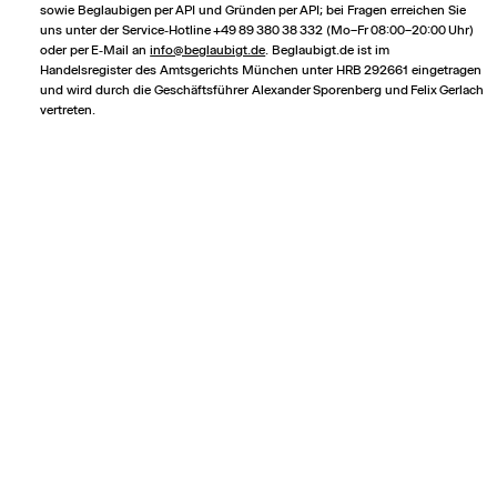
sowie Beglaubigen per API und Gründen per API; bei Fragen erreichen Sie
uns unter der Service‑Hotline +49 89 380 38 332 (Mo–Fr 08:00–20:00 Uhr)
oder per E‑Mail an
info@beglaubigt.de
. Beglaubigt.de ist im
Handelsregister des Amtsgerichts München unter HRB 292661 eingetragen
und wird durch die Geschäftsführer Alexander Sporenberg und Felix Gerlach
vertreten.