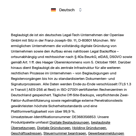
Deutsch
Beglaubigt.de ist ein deutsches Legal-Tech-Unternehmen der Openlaw
GmbH mit Sitz in der Franz-Joseph-Str. 11, D-80801 München. Wir
ermöglichen Unternehmern die vollständig digitale Gründung von
Unternehmen sowie den Aufbau eines nahtlosen Legal Backoffice –
ortsunabhängig und rechts­sicher nach § 40a BeurkG, eIDAS, DSGVO sowie
gemäß Art. 1 ff. des Haager Übereinkommens vom 5. Oktober 1961. Darüber
hinaus dient Beglaubigt.de als zentrale Infrastruktur für alle weiteren
rechtlichen Prozesse im Unternehmen – von Beglaubigungen und
Registervorgängen bis hin zu standardisierten Dokumenten- und
Signaturprozessen. Alle Daten werden Ende-zu-Ende verschlüsselt (TLS 1.3
in Transit | AES-256 at Rest) in ISO-27001-zertifizierten Rechenzentren in
Deutschland gespeichert. Tägliche Off-Site-Backups, verpflichtende Zwei-
Faktor-Authentifizierung sowie regelmäßige externe Penetrationstests
gewährleisten höchste Sicherheitsstandards und eine
Plattformverfügbarkeit von über 99,9 %.
Umsatzsteuer‑Identifikationsnummer: DE368356853. Unsere
Produktpalette umfasst
Digitale Beglaubigungen
,
beglaubigte
Übersetzungen
,
Digitale Gründungen
,
Holding Gründungen
,
Geschäftsadressen
,
Steuernummer beantragen
,
Gewerbeanmeldungen