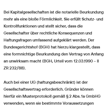
Bei Kapitalgesellschaften ist die notarielle Beurkundung
mehr als eine bloße Förmlichkeit. Sie erfüllt Schutz- und
Kontrollfunktionen und stellt sicher, dass die
Wir nutzen Cookies und Pixel um Dir die bestmögliche
Gesellschafter über rechtliche Konsequenzen und
Browsing-Erfahrung zu bieten. Die mit Hilfe von Cookies und
Pixeln gesammelten Daten werden zur Optimierung unserer
Haftungsfragen umfassend aufgeklärt werden. Der
Webseite genutzt und um Beglaubigt.de-Nutzern und
potenziellen Neukunden die für sie relevantesten
Bundesgerichtshof (BGH) hat hierzu klargestellt, dass
Informationen anzuzeigen. Diese Daten werden im Rahmen
eine formnichtige Beurkundung den Vertrag von Anfang
unserer EU-weiten und globalen Tätigkeiten genutzt.
an unwirksam macht (BGH, Urteil vom 12.03.1990 – II
Mehr erfahren
ZR 232/88).
ALLE AKZEPTIEREN
Auch bei einer UG (haftungsbeschränkt) ist der
Cookie Einstellungen
Gesellschaftsvertrag erforderlich. Gründer können
hierfür ein Musterprotokoll gemäß § 2 Abs. 1a GmbHG
verwenden, wenn sie bestimmte Voraussetzungen