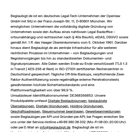
Beglaubigt.de ist ein deutsches Legal-Tech-Unternehmen der Openlaw
GmbH mit Sitz in der Franz-Joseph-Str. 11, D-80801 München. Wir
ermöglichen Unternehmern die vollständig digitale Gründung von
Unternehmen sowie den Aufbau eines nahtlosen Legal Backoffice –
Wir nutzen Cookies und Pixel um Dir die bestmögliche
ortsunabhängig und rechts­sicher nach § 40a BeurkG, eIDAS, DSGVO sowie
Browsing-Erfahrung zu bieten. Die mit Hilfe von Cookies und
gemäß Art. 1 ff. des Haager Übereinkommens vom 5. Oktober 1961. Darüber
Pixeln gesammelten Daten werden zur Optimierung unserer
hinaus dient Beglaubigt.de als zentrale Infrastruktur für alle weiteren
Webseite genutzt und um Beglaubigt.de-Nutzern und
rechtlichen Prozesse im Unternehmen – von Beglaubigungen und
potenziellen Neukunden die für sie relevantesten
Registervorgängen bis hin zu standardisierten Dokumenten- und
Informationen anzuzeigen. Diese Daten werden im Rahmen
Signaturprozessen. Alle Daten werden Ende-zu-Ende verschlüsselt (TLS 1.3
unserer EU-weiten und globalen Tätigkeiten genutzt.
in Transit | AES-256 at Rest) in ISO-27001-zertifizierten Rechenzentren in
Deutschland gespeichert. Tägliche Off-Site-Backups, verpflichtende Zwei-
Mehr erfahren
Faktor-Authentifizierung sowie regelmäßige externe Penetrationstests
gewährleisten höchste Sicherheitsstandards und eine
Plattformverfügbarkeit von über 99,9 %.
ALLE AKZEPTIEREN
Umsatzsteuer‑Identifikationsnummer: DE368356853. Unsere
Produktpalette umfasst
Digitale Beglaubigungen
,
beglaubigte
Cookie Einstellungen
Übersetzungen
,
Digitale Gründungen
,
Holding Gründungen
,
Geschäftsadressen
,
Steuernummer beantragen
,
Gewerbeanmeldungen
sowie Beglaubigen per API und Gründen per API; bei Fragen erreichen Sie
uns unter der Service‑Hotline +49 89 380 38 332 (Mo–Fr 08:00–20:00 Uhr)
oder per E‑Mail an
info@beglaubigt.de
. Beglaubigt.de ist im