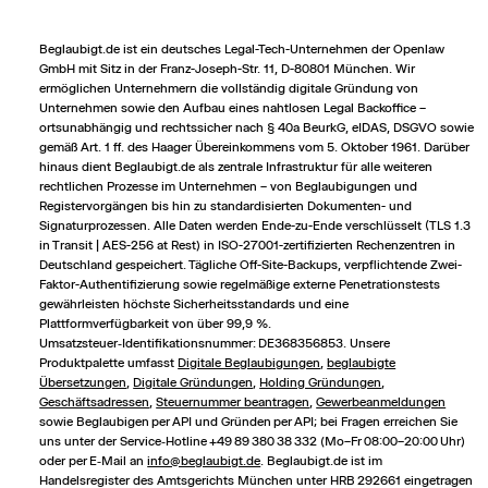
Beglaubigt.de ist ein deutsches Legal-Tech-Unternehmen der Openlaw
GmbH mit Sitz in der Franz-Joseph-Str. 11, D-80801 München. Wir
ermöglichen Unternehmern die vollständig digitale Gründung von
Unternehmen sowie den Aufbau eines nahtlosen Legal Backoffice –
ortsunabhängig und rechts­sicher nach § 40a BeurkG, eIDAS, DSGVO sowie
gemäß Art. 1 ff. des Haager Übereinkommens vom 5. Oktober 1961. Darüber
hinaus dient Beglaubigt.de als zentrale Infrastruktur für alle weiteren
rechtlichen Prozesse im Unternehmen – von Beglaubigungen und
Registervorgängen bis hin zu standardisierten Dokumenten- und
Signaturprozessen. Alle Daten werden Ende-zu-Ende verschlüsselt (TLS 1.3
in Transit | AES-256 at Rest) in ISO-27001-zertifizierten Rechenzentren in
Deutschland gespeichert. Tägliche Off-Site-Backups, verpflichtende Zwei-
Faktor-Authentifizierung sowie regelmäßige externe Penetrationstests
gewährleisten höchste Sicherheitsstandards und eine
Plattformverfügbarkeit von über 99,9 %.
Umsatzsteuer‑Identifikationsnummer: DE368356853. Unsere
Produktpalette umfasst
Digitale Beglaubigungen
,
beglaubigte
Übersetzungen
,
Digitale Gründungen
,
Holding Gründungen
,
Geschäftsadressen
,
Steuernummer beantragen
,
Gewerbeanmeldungen
sowie Beglaubigen per API und Gründen per API; bei Fragen erreichen Sie
uns unter der Service‑Hotline +49 89 380 38 332 (Mo–Fr 08:00–20:00 Uhr)
oder per E‑Mail an
info@beglaubigt.de
. Beglaubigt.de ist im
Handelsregister des Amtsgerichts München unter HRB 292661 eingetragen