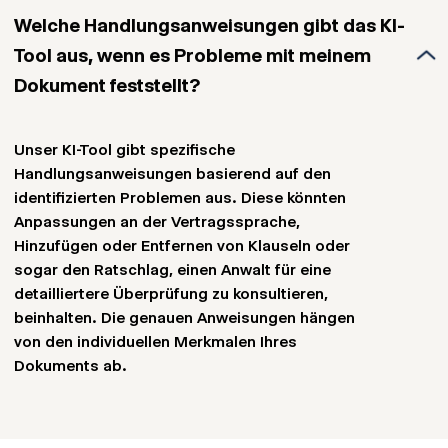
Rechtsdokumenten zu analysieren. Es wurde
Bei Fragen kann gern unser Customer Care
Welche Handlungsanweisungen gibt das KI-
entwickelt, um Verträge und andere gängige
Team unter
Kontakt
kontaktiert werden.
Tool aus, wenn es Probleme mit meinem
Rechtsdokumente zu überprüfen, jedoch kann
es seine Leistung auf sehr spezifische oder
Dokument feststellt?
ungewöhnliche Dokumente einschränken. Im
Zweifelsfall können Sie uns gerne für eine
Unser KI-Tool gibt spezifische
spezifischere Beratung kontaktieren.
Handlungsanweisungen basierend auf den
identifizierten Problemen aus. Diese könnten
Anpassungen an der Vertragssprache,
Hinzufügen oder Entfernen von Klauseln oder
sogar den Ratschlag, einen Anwalt für eine
detailliertere Überprüfung zu konsultieren,
beinhalten. Die genauen Anweisungen hängen
von den individuellen Merkmalen Ihres
Dokuments ab.