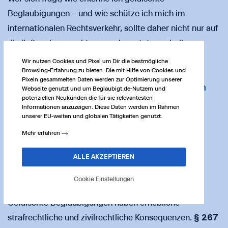
Beglaubigungen – und wie schütze ich mich im
internationalen Rechtsverkehr, sollte daher nicht nur auf
die äußere Form achten, sondern stets auch die
Überprüfung durch amtliche Stellen in Anspruch
Wir nutzen Cookies und Pixel um Dir die bestmögliche
Browsing-Erfahrung zu bieten. Die mit Hilfe von Cookies und
nehmen. Eine praxisnahe Orientierung zu diesen
Pixeln gesammelten Daten werden zur Optimierung unserer
Verfahren bietet der Fachbeitrag
Beglaubigung von
Webseite genutzt und um Beglaubigt.de-Nutzern und
potenziellen Neukunden die für sie relevantesten
Dokumenten für das Ausland 2024
.
Informationen anzuzeigen. Diese Daten werden im Rahmen
unserer EU-weiten und globalen Tätigkeiten genutzt.
Rechtliche Folgen und Praxisbeispiele
Mehr erfahren
ALLE AKZEPTIEREN
Welche rechtlichen Folgen haben gefälschte
Cookie Einstellungen
Beglaubigungen?
Gefälschte Beglaubigungen haben erhebliche
strafrechtliche und zivilrechtliche Konsequenzen.
§ 267