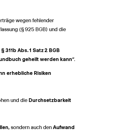
erträge wegen fehlender
flassung (§ 925 BGB) und die
§ 311b Abs. 1 Satz 2 BGB
undbuch geheilt werden kann
“.
n erhebliche Risiken
hen und die
Durchsetzbarkeit
llen
, sondern auch den
Aufwand