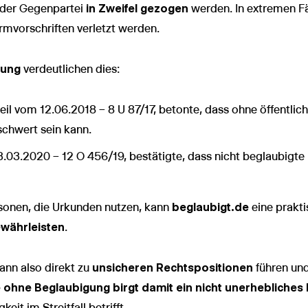
n der Gegenpartei
in Zweifel gezogen
werden. In extremen Fä
rmvorschriften verletzt werden.
hung
verdeutlichen dies:
teil vom 12.06.2018 – 8 U 87/17, betonte, dass ohne öffentli
schwert sein kann.
03.03.2020 – 12 O 456/19, bestätigte, dass nicht beglaubig
sonen, die Urkunden nutzen, kann
beglaubigt.de
eine prakti
ewährleisten
.
ann also direkt zu
unsicheren Rechtspositionen
führen und
ohne Beglaubigung birgt damit ein nicht unerhebliches 
eit im Streitfall betrifft.