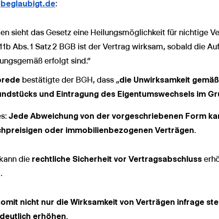
f
beglaubigt.de
:
en sieht das Gesetz eine Heilungsmöglichkeit für nichtige V
1b Abs. 1 Satz 2 BGB ist der Vertrag wirksam, sobald die Au
ngsgemäß erfolgt sind.“
brede
bestätigte der BGH, dass „
die Unwirksamkeit gemäß 
undstücks und Eintragung des Eigentumswechsels im Gr
es:
Jede Abweichung von der vorgeschriebenen Form kan
hpreisigen oder immobilienbezogenen Verträgen
.
kann die
rechtliche Sicherheit vor Vertragsabschluss
erhö
n
.
mit nicht nur die Wirksamkeit von Verträgen infrage ste
e deutlich erhöhen
.