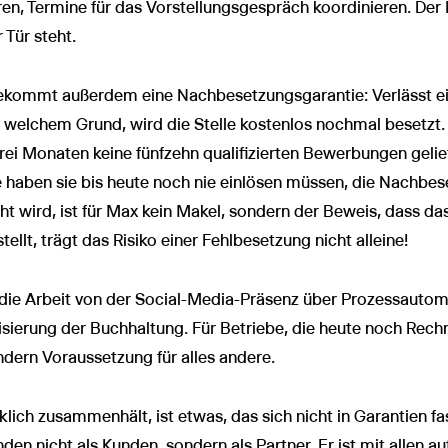
en, Termine für das Vorstellungsgespräch koordinieren. Der 
 Tür steht.
 bekommt außerdem eine Nachbesetzungsgarantie: Verlässt e
us welchem Grund, wird die Stelle kostenlos nochmal besetz
rei Monaten keine fünfzehn qualifizierten Bewerbungen gelief
e haben sie bis heute noch nie einlösen müssen, die Nachbe
cht wird, ist für Max kein Makel, sondern der Beweis, dass da
llt, trägt das Risiko einer Fehlbesetzung nicht alleine!
t die Arbeit von der Social-Media-Präsenz über Prozessautom
isierung der Buchhaltung. Für Betriebe, die heute noch Rech
ondern Voraussetzung für alles andere.
ich zusammenhält, ist etwas, das sich nicht in Garantien fas
en nicht als Kunden, sondern als Partner. Er ist mit allen au