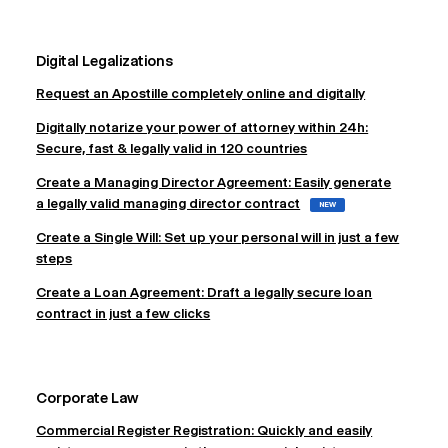
Digital Legalizations
Request an Apostille completely online and digitally
Digitally notarize your power of attorney within 24h:
Secure, fast & legally valid in 120 countries
Create a Managing Director Agreement: Easily generate
a legally valid managing director contract
NEW
Create a Single Will: Set up your personal will in just a few
steps
Create a Loan Agreement: Draft a legally secure loan
contract in just a few clicks
Corporate Law
Commercial Register Registration: Quickly and easily