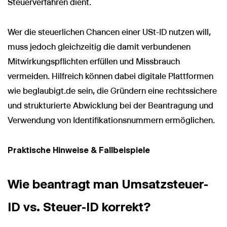
Steuerverfahren dient.
Wer die steuerlichen Chancen einer USt-ID nutzen will,
muss jedoch gleichzeitig die damit verbundenen
Mitwirkungspflichten erfüllen und Missbrauch
Wir nutzen Cookies und Pixel um Dir die bestmögliche
Browsing-Erfahrung zu bieten. Die mit Hilfe von Cookies und
vermeiden. Hilfreich können dabei digitale Plattformen
Pixeln gesammelten Daten werden zur Optimierung unserer
Webseite genutzt und um Beglaubigt.de-Nutzern und
wie beglaubigt.de sein, die Gründern eine rechtssichere
potenziellen Neukunden die für sie relevantesten
und strukturierte Abwicklung bei der Beantragung und
Informationen anzuzeigen. Diese Daten werden im Rahmen
unserer EU-weiten und globalen Tätigkeiten genutzt.
Verwendung von Identifikationsnummern ermöglichen.
Mehr erfahren
Praktische Hinweise & Fallbeispiele
ALLE AKZEPTIEREN
Cookie Einstellungen
Wie beantragt man Umsatzsteuer-
ID vs. Steuer-ID korrekt?