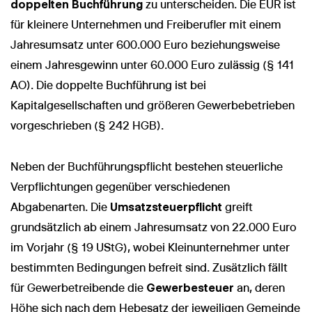
doppelten Buchführung
zu unterscheiden. Die EÜR ist
für kleinere Unternehmen und Freiberufler mit einem
Jahresumsatz unter 600.000 Euro beziehungsweise
einem Jahresgewinn unter 60.000 Euro zulässig (§ 141
AO). Die doppelte Buchführung ist bei
Wir nutzen Cookies und Pixel um Dir die bestmögliche
Browsing-Erfahrung zu bieten. Die mit Hilfe von Cookies und
Kapitalgesellschaften und größeren Gewerbebetrieben
Pixeln gesammelten Daten werden zur Optimierung unserer
Webseite genutzt und um Beglaubigt.de-Nutzern und
vorgeschrieben (§ 242 HGB).
potenziellen Neukunden die für sie relevantesten
Informationen anzuzeigen. Diese Daten werden im Rahmen
unserer EU-weiten und globalen Tätigkeiten genutzt.
Neben der Buchführungspflicht bestehen steuerliche
Mehr erfahren
Verpflichtungen gegenüber verschiedenen
Abgabenarten. Die
Umsatzsteuerpflicht
greift
ALLE AKZEPTIEREN
grundsätzlich ab einem Jahresumsatz von 22.000 Euro
Cookie Einstellungen
im Vorjahr (§ 19 UStG), wobei Kleinunternehmer unter
bestimmten Bedingungen befreit sind. Zusätzlich fällt
für Gewerbetreibende die
Gewerbesteuer
an, deren
Höhe sich nach dem Hebesatz der jeweiligen Gemeinde