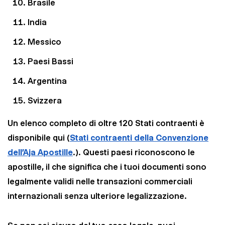
Brasile
India
Messico
Paesi Bassi
Wir nutzen Cookies und Pixel um Dir die bestmögliche
Browsing-Erfahrung zu bieten. Die mit Hilfe von Cookies und
Pixeln gesammelten Daten werden zur Optimierung unserer
Argentina
Webseite genutzt und um Beglaubigt.de-Nutzern und
potenziellen Neukunden die für sie relevantesten
Svizzera
Informationen anzuzeigen. Diese Daten werden im Rahmen
unserer EU-weiten und globalen Tätigkeiten genutzt.
Un elenco completo di oltre 120 Stati contraenti è
Mehr erfahren
disponibile qui (
Stati contraenti della Convenzione
dell'Aja Apostille
.). Questi paesi riconoscono le
ALLE AKZEPTIEREN
apostille, il che significa che i tuoi documenti sono
Cookie Einstellungen
legalmente validi nelle transazioni commerciali
internazionali senza ulteriore legalizzazione.