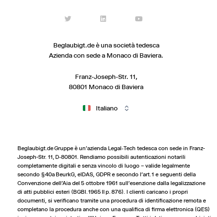
Beglaubigt.de è una società tedesca
Azienda con sede a Monaco di Baviera.
Franz-Joseph-Str. 11,
80801 Monaco di Baviera
Italiano
Beglaubigt.de Gruppe è un'azienda Legal‑Tech tedesca con sede in Franz-
Joseph-Str. 11, D‑80801. Rendiamo possibili autenticazioni notarili
completamente digitali e senza vincolo di luogo – valide legalmente
secondo § 40a BeurkG, eIDAS, GDPR e secondo l'art. 1 e seguenti della
Convenzione dell'Aia del 5 ottobre 1961 sull'esenzione dalla legalizzazione
di atti pubblici esteri (BGBl. 1965 II p. 876). I clienti caricano i propri
documenti, si verificano tramite una procedura di identificazione remota e
completano la procedura anche con una qualifica di firma elettronica (QES)