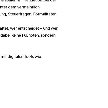
stellen will, landet oft bei der
hinter dem vermeintlich
ung, Steuerfragen, Formalitäten.
haftet, wer entscheidet – und wer
 dabei keine Fußnoten, sondern
mit digitalen Tools wie