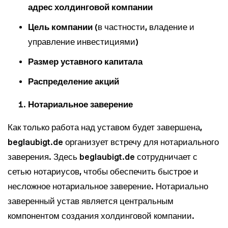
адрес холдинговой компании
Цель компании
(в частности, владение и
управление инвестициями)
Размер уставного капитала
Wir nutzen Cookies und Pixel um Dir die bestmögliche
Browsing-Erfahrung zu bieten. Die mit Hilfe von Cookies und
Pixeln gesammelten Daten werden zur Optimierung unserer
Распределение акций
Webseite genutzt und um Beglaubigt.de-Nutzern und
potenziellen Neukunden die für sie relevantesten
Нотариальное заверение
Informationen anzuzeigen. Diese Daten werden im Rahmen
unserer EU-weiten und globalen Tätigkeiten genutzt.
Как только работа над уставом будет завершена,
Mehr erfahren
beglaubigt.de организует встречу для нотариального
заверения. Здесь beglaubigt.de сотрудничает с
ALLE AKZEPTIEREN
сетью нотариусов, чтобы обеспечить быстрое и
Cookie Einstellungen
несложное нотариальное заверение. Нотариально
заверенный устав является центральным
компонентом создания холдинговой компании.