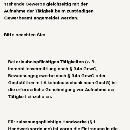
und Sie stets den schnellstmöglichen Weg
stehende Gewerbe
gleichzeitig mit der
OHG müssen die vertretungsberechtigten
und wo Ihre Unterlagen beim Amt eingegangen
nutzen.
Aufnahme der Tätigkeit beim zuständigen
Gesellschafter angegeben werden, wofür
sind.
Gewerbeamt angemeldet werden
.
ebenfalls Ausweisdokumente erforderlich sind.
Bitte beachten Sie jedoch: Diese
Bitte beachten Sie:
In Sonderfällen – etwa bei erlaubnispflichtigen
Sendungsverfolgung ist lediglich ein Nachweis
Gewerben wie Gastronomie, Makler- oder
über die Zustellung, aber
keine offizielle
Bewachungsgewerbe – verlangen die Ämter
Bescheinigung
. Der
offizielle Gewerbeschein
zusätzliche Genehmigungen oder Nachweise.
wird ausschließlich vom Gewerbeamt selbst
Bei
erlaubnispflichtigen Tätigkeiten
(z. B.
Mit beglaubigt.de führen wir Sie durch den
ausgestellt und Ihnen anschließend per Post
Immobilienvermittlung nach § 34c GewO,
gesamten Prozess und zeigen Ihnen genau,
zugeschickt.
Bewachungsgewerbe nach § 34a GewO oder
welche Unterlagen in Ihrem Fall erforderlich
Gaststätten mit Alkoholausschank nach GastG) ist
sind.
die erforderliche Genehmigung
vor Aufnahme
der
Tätigkeit einzuholen.
Zusammengefasste Checkliste
:
Für
zulassungspflichtige Handwerke
(§ 1
Ggf. Genehmigungen/Lizenzen bei
Handwerksordnung) ist vorab die Eintragung in die