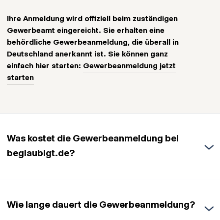
Ihre Anmeldung wird offiziell beim zuständigen
Gewerbeamt eingereicht. Sie erhalten eine
behördliche Gewerbeanmeldung, die überall in
Deutschland anerkannt ist. Sie können ganz
einfach hier starten:
Gewerbeanmeldung jetzt
starten
Was kostet die Gewerbeanmeldung bei
beglaubigt.de?
Die Gewerbeanmeldung bei beglaubigt.de
kostet
einmalig 79,95 € – alles inklusive
. In
Wie lange dauert die Gewerbeanmeldung?
diesem Preis sind bereits sämtliche
Behördengebühren
enthalten. Sie zahlen also