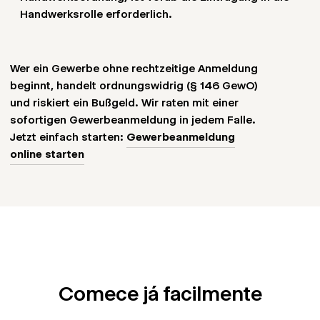
erlaubnispflichtigen Gewerben
Handwerksrolle erforderlich.
Wer ein Gewerbe ohne rechtzeitige Anmeldung
Personalausweis/Reisepass (bei Ausländern mit
beginnt, handelt ordnungswidrig (§ 146 GewO)
Aufenthaltstitel)
und riskiert ein Bußgeld. Wir raten mit einer
sofortigen Gewerbeanmeldung in jedem Falle.
Jetzt einfach starten:
Gewerbeanmeldung
Gesellschaftsvertrag oder Handelsregisterauszug
online starten
bei UG/GmbH
Comece já facilmente