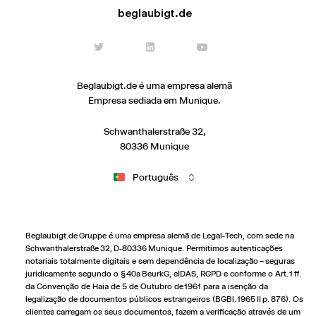
beglaubigt.de
Beglaubigt.de é uma empresa alemã
Empresa sediada em Munique.
Schwanthalerstraße 32,
80336 Munique
Português
Beglaubigt.de Gruppe é uma empresa alemã de Legal‑Tech, com sede na
Schwanthalerstraße 32, D‑80336 Munique. Permitimos autenticações
notariais totalmente digitais e sem dependência de localização – seguras
juridicamente segundo o § 40a BeurkG, eIDAS, RGPD e conforme o Art. 1 ff.
da Convenção de Haia de 5 de Outubro de 1961 para a isenção da
legalização de documentos públicos estrangeiros (BGBl. 1965 II p. 876). Os
clientes carregam os seus documentos, fazem a verificação através de um