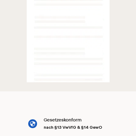
Gesetzeskonform
nach §13 VwVfG & §14 GewO