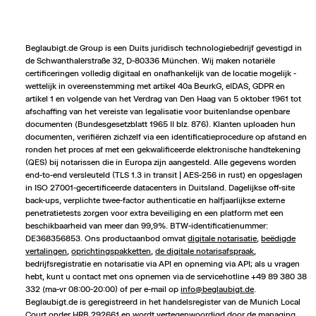
Beglaubigt.de Group is een Duits juridisch technologiebedrijf gevestigd in
de Schwanthalerstraße 32, D-80336 München. Wij maken notariële
certificeringen volledig digitaal en onafhankelijk van de locatie mogelijk -
wettelijk in overeenstemming met artikel 40a BeurkG, eIDAS, GDPR en
artikel 1 en volgende van het Verdrag van Den Haag van 5 oktober 1961 tot
afschaffing van het vereiste van legalisatie voor buitenlandse openbare
documenten (Bundesgesetzblatt 1965 II blz. 876). Klanten uploaden hun
documenten, verifiëren zichzelf via een identificatieprocedure op afstand en
Wir nutzen Cookies und Pixel um Dir die bestmögliche
ronden het proces af met een gekwalificeerde elektronische handtekening
Browsing-Erfahrung zu bieten. Die mit Hilfe von Cookies und
(QES) bij notarissen die in Europa zijn aangesteld. Alle gegevens worden
Pixeln gesammelten Daten werden zur Optimierung unserer
end-to-end versleuteld (TLS 1.3 in transit | AES-256 in rust) en opgeslagen
Webseite genutzt und um Beglaubigt.de-Nutzern und
in ISO 27001-gecertificeerde datacenters in Duitsland. Dagelijkse off-site
potenziellen Neukunden die für sie relevantesten
back-ups, verplichte twee-factor authenticatie en halfjaarlijkse externe
Informationen anzuzeigen. Diese Daten werden im Rahmen
penetratietests zorgen voor extra beveiliging en een platform met een
unserer EU-weiten und globalen Tätigkeiten genutzt.
beschikbaarheid van meer dan 99,9%. BTW-identificatienummer:
Mehr erfahren
DE368356853. Ons productaanbod omvat
digitale notarisatie
,
beëdigde
vertalingen
,
oprichtingspakketten
,
de digitale notarisafspraak
,
bedrijfsregistratie
en notarisatie via API en opneming via API; als u vragen
ALLE AKZEPTIEREN
hebt, kunt u contact met ons opnemen via de servicehotline +49 89 380 38
332 (ma-vr 08:00-20:00) of per e-mail op
info@beglaubigt.de
.
Cookie Einstellungen
Beglaubigt.de is geregistreerd in het handelsregister van de Munich Local
Court onder HRB 292661 en wordt vertegenwoordigd door de managing