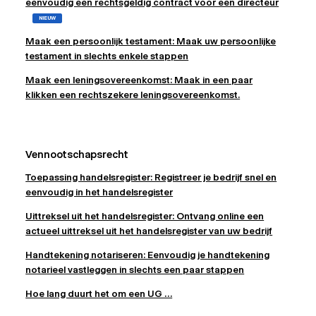
eenvoudig een rechtsgeldig contract voor een directeur
NIEUW
Maak een persoonlijk testament: Maak uw persoonlijke
testament in slechts enkele stappen
Maak een leningsovereenkomst: Maak in een paar
klikken een rechtszekere leningsovereenkomst.
Vennootschapsrecht
Toepassing handelsregister: Registreer je bedrijf snel en
eenvoudig in het handelsregister
Uittreksel uit het handelsregister: Ontvang online een
actueel uittreksel uit het handelsregister van uw bedrijf
Handtekening notariseren: Eenvoudig je handtekening
notarieel vastleggen in slechts een paar stappen
Hoe lang duurt het om een UG ...