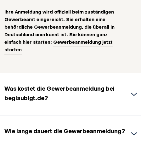
Ihre Anmeldung wird offiziell beim zuständigen
Gewerbeamt eingereicht. Sie erhalten eine
behördliche Gewerbeanmeldung, die überall in
Deutschland anerkannt ist. Sie können ganz
einfach hier starten:
Gewerbeanmeldung jetzt
starten
Was kostet die Gewerbeanmeldung bei
beglaubigt.de?
Die Gewerbeanmeldung bei beglaubigt.de
kostet
einmalig 79,95 € – alles inklusive
. In
Wie lange dauert die Gewerbeanmeldung?
diesem Preis sind bereits sämtliche
Behördengebühren
enthalten. Sie zahlen also