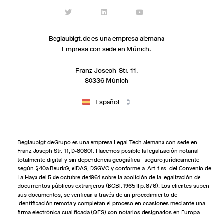
Beglaubigt.de es una empresa alemana
Empresa con sede en Múnich.
Franz-Joseph-Str. 11,
80336 Múnich
Español
Beglaubigt.de Grupo es una empresa Legal‑Tech alemana con sede en
Franz-Joseph-Str. 11, D‑80801. Hacemos posible la legalización notarial
totalmente digital y sin dependencia geográfica – seguro jurídicamente
según § 40a BeurkG, eIDAS, DSGVO y conforme al Art. 1 ss. del Convenio de
La Haya del 5 de octubre de 1961 sobre la abolición de la legalización de
documentos públicos extranjeros (BGBl. 1965 II p. 876). Los clientes suben
sus documentos, se verifican a través de un procedimiento de
identificación remota y completan el proceso en ocasiones mediante una
firma electrónica cualificada (QES) con notarios designados en Europa.
Wir nutzen Cookies und Pixel um Dir die bestmögliche