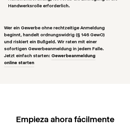
erlaubnispflichtigen Gewerben
Handwerksrolle erforderlich.
Wer ein Gewerbe ohne rechtzeitige Anmeldung
Personalausweis/Reisepass (bei Ausländern mit
beginnt, handelt ordnungswidrig (§ 146 GewO)
Aufenthaltstitel)
und riskiert ein Bußgeld. Wir raten mit einer
sofortigen Gewerbeanmeldung in jedem Falle.
Jetzt einfach starten:
Gewerbeanmeldung
Gesellschaftsvertrag oder Handelsregisterauszug
online starten
bei UG/GmbH
Empieza ahora fácilmente