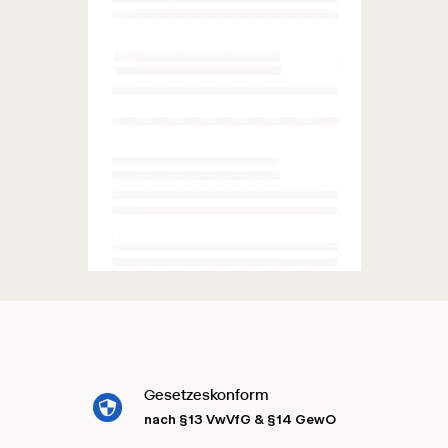
Gesetzeskonform
nach §13 VwVfG & §14 GewO