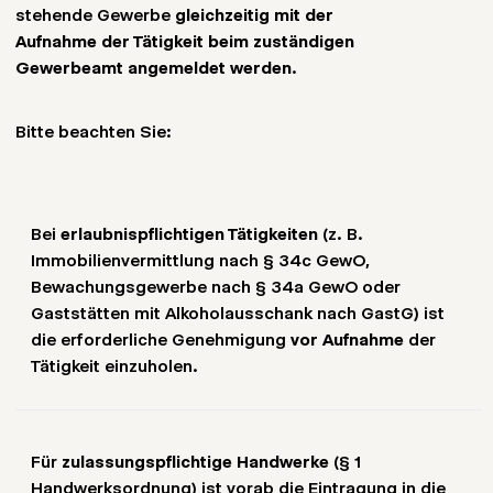
und Sie stets den schnellstmöglichen Weg
stehende Gewerbe
gleichzeitig mit der
OHG müssen die vertretungsberechtigten
und wo Ihre Unterlagen beim Amt eingegangen
nutzen.
Aufnahme der Tätigkeit beim zuständigen
Gesellschafter angegeben werden, wofür
sind.
Gewerbeamt angemeldet werden
.
ebenfalls Ausweisdokumente erforderlich sind.
Bitte beachten Sie jedoch: Diese
Bitte beachten Sie:
In Sonderfällen – etwa bei erlaubnispflichtigen
Sendungsverfolgung ist lediglich ein Nachweis
Gewerben wie Gastronomie, Makler- oder
über die Zustellung, aber
keine offizielle
Bewachungsgewerbe – verlangen die Ämter
Bescheinigung
. Der
offizielle Gewerbeschein
zusätzliche Genehmigungen oder Nachweise.
wird ausschließlich vom Gewerbeamt selbst
Bei
erlaubnispflichtigen Tätigkeiten
(z. B.
Mit beglaubigt.de führen wir Sie durch den
ausgestellt und Ihnen anschließend per Post
Immobilienvermittlung nach § 34c GewO,
gesamten Prozess und zeigen Ihnen genau,
zugeschickt.
Bewachungsgewerbe nach § 34a GewO oder
welche Unterlagen in Ihrem Fall erforderlich
Gaststätten mit Alkoholausschank nach GastG) ist
sind.
die erforderliche Genehmigung
vor Aufnahme
der
Tätigkeit einzuholen.
Zusammengefasste Checkliste
:
Für
zulassungspflichtige Handwerke
(§ 1
Ggf. Genehmigungen/Lizenzen bei
Handwerksordnung) ist vorab die Eintragung in die