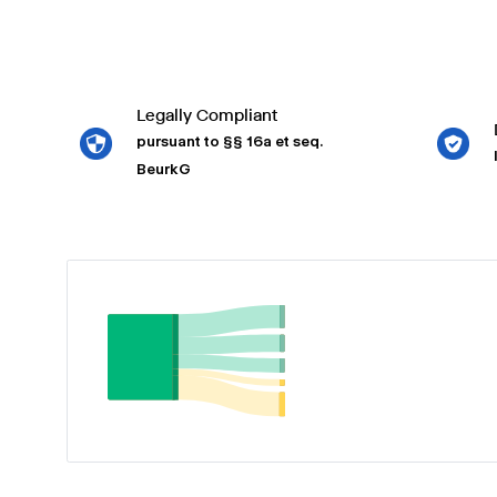
Legally Compliant
pursuant to §§ 16a et seq.
BeurkG