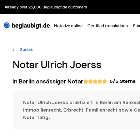
Already over 25,000 Beglaubigt.de customers
Notarize online
Certified translations
Sta
Zurück
Notar
Ulrich Joerss
In Berlin ansässiger Notar
5
/5 Sterne
Notar Ulrich Joerss praktiziert in Berlin am Rankes
Immobilienrecht, Erbrecht, Familienrecht sowie Ges
Notar tätig.