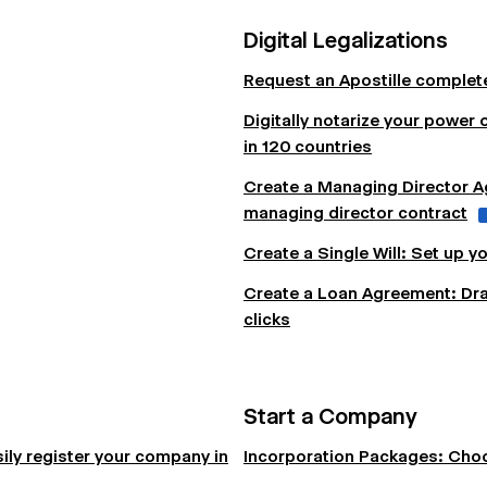
Digital Legalizations
Request an Apostille completel
Digitally notarize your power o
in 120 countries
Create a Managing Director Ag
managing director contract
Create a Single Will: Set up yo
Create a Loan Agreement: Draft
clicks
Start a Company
ily register your company in
Incorporation Packages: Choo