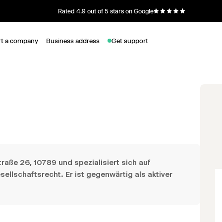
Rated 4.9 out of 5 stars on Google
rt a company
Business address
Get support
traße 26, 10789 und spezialisiert sich auf
ellschaftsrecht. Er ist gegenwärtig als aktiver