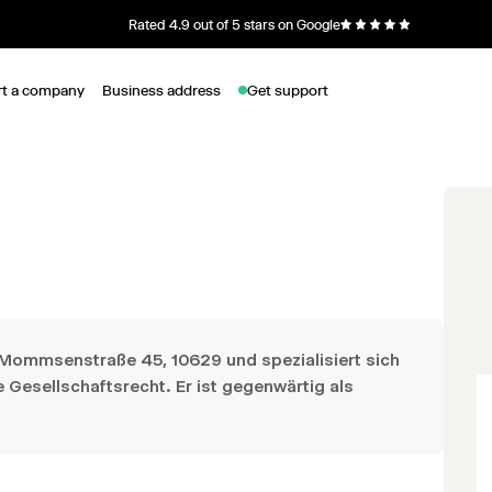
Rated 4.9 out of 5 stars on Google
rt a company
Business address
Get support
m Mommsenstraße 45, 10629 und spezialisiert sich
e Gesellschaftsrecht. Er ist gegenwärtig als