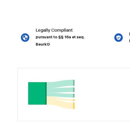
Legally Compliant
pursuant to §§ 16a et seq.
BeurkG