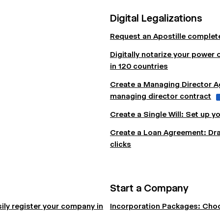
Digital Legalizations
Request an Apostille completel
Digitally notarize your power o
in 120 countries
Create a Managing Director Ag
managing director contract
Create a Single Will: Set up yo
Create a Loan Agreement: Draft
clicks
Start a Company
ily register your company in
Incorporation Packages: Choo