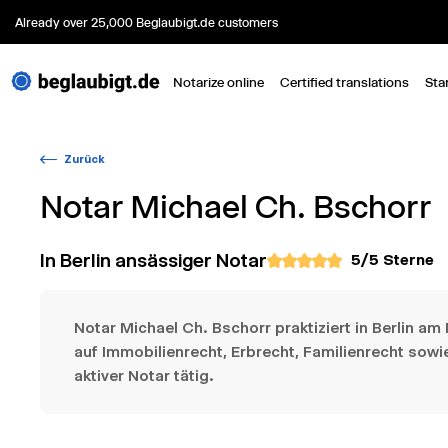
Already over 25,000 Beglaubigt.de customers
Notarize online
Certified translations
Sta
Zurück
Notar
Michael Ch. Bschorr
In Berlin ansässiger Notar
5
/5 Sterne
Notar Michael Ch. Bschorr praktiziert in Berlin a
auf Immobilienrecht, Erbrecht, Familienrecht sowi
aktiver Notar tätig.