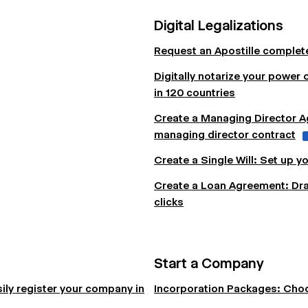
Digital Legalizations
Request an Apostille completel
Digitally notarize your power o
in 120 countries
Create a Managing Director Ag
managing director contract
Create a Single Will: Set up yo
Create a Loan Agreement: Draft
clicks
Start a Company
ily register your company in
Incorporation Packages: Choo