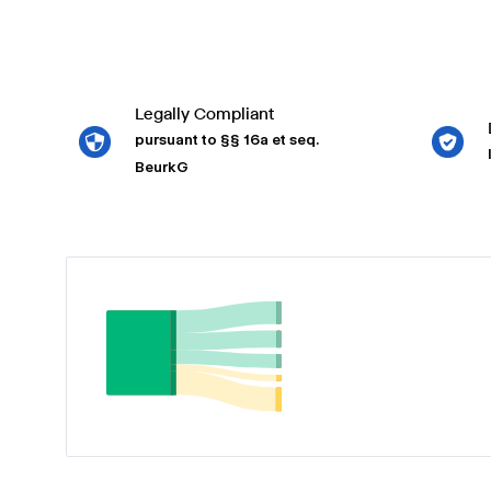
Legally Compliant
pursuant to §§ 16a et seq.
BeurkG