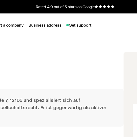
Rated 4.9 out of 5 stars on Google
rt a company
Business address
Get support
e 7, 12165 und spezialisiert sich auf
ellschaftsrecht. Er ist gegenwärtig als aktiver