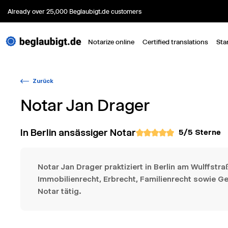
Already over 25,000 Beglaubigt.de customers
Notarize online
Certified translations
Sta
Zurück
Notar
Jan Drager
In Berlin ansässiger Notar
5
/5 Sterne
Notar Jan Drager praktiziert in Berlin am Wulffstraß
Immobilienrecht, Erbrecht, Familienrecht sowie Ges
Notar tätig.