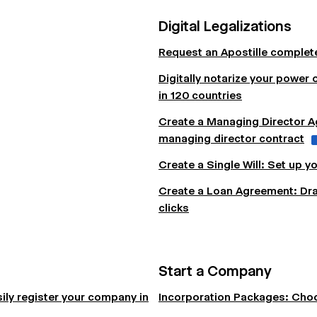
Digital Legalizations
Request an Apostille completel
Digitally notarize your power o
in 120 countries
Create a Managing Director Ag
managing director contract
Create a Single Will: Set up yo
Create a Loan Agreement: Draft
clicks
Start a Company
ily register your company in
Incorporation Packages: Choo