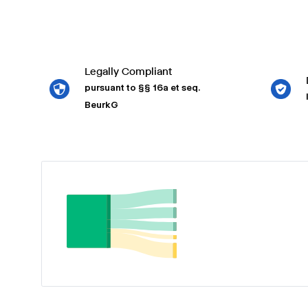
Legally Compliant
pursuant to §§ 16a et seq.
BeurkG