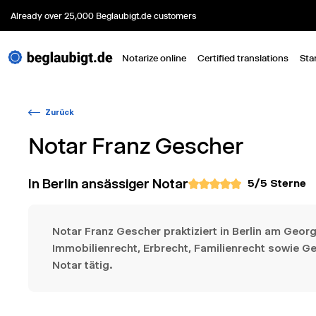
Already over 25,000 Beglaubigt.de customers
Notarize online
Certified translations
Sta
Zurück
Notar
Franz Gescher
In Berlin ansässiger Notar
5
/5 Sterne
Notar Franz Gescher praktiziert in Berlin am Georg
Immobilienrecht, Erbrecht, Familienrecht sowie Ges
Notar tätig.