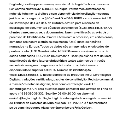
Beglaubigt.de Gruppe é uma empresa alemã de Legal‑Tech, com sede na
Schwanthalerstraße 32, D‑80336 Munique. Permitimos autenticações
notariais totalmente digitais e sem dependência de localização – seguras
juridicamente segundo o § 40a BeurkG, eIDAS, RGPD e conforme o Art. 1 ff.
da Convenção de Haia de 5 de Outubro de 1961 para a isenção da
legalização de documentos públicos estrangeiros (BGBl. 1965 II p. 876). Os
clientes carregam os seus documentos, fazem a verificação através de um
processo de Identificação Remota e terminam o processo, em certos casos,
com uma assinatura eletrónica qualificada (QES) junto de notários
nomeados na Europa. Todos os dados são armazenados encriptados de
ponta a ponta (TLS 1.3 em trânsito | AES‑256 em repouso) em centros de
dados certificados ISO‑27001 na Alemanha. Backups diários fora do local,
autenticação de dois fatores obrigatória e testes externos de intrusão
semestrais asseguram segurança adicional e uma plataforma com
disponibilidade superior a 99,9 %. Número de identificação
fiscal: DE368356853. O nosso portefólio de produtos inclui
Certificações
Digitais
,
traduções certificadas
,
pacotes de constituição
,
Registo comercial
,
a
marcações notariais digitais
, bem como certificação via API e
constituição via API; para questões pode contactar-nos através da linha de
apoio +49 89 380 38 332 (Seg–Sex 08:00–20:00) ou via e-mail
em
info@beglaubigt.de
. Beglaubigt.de está registada no registo comercial
do Tribunal da Comarca de Munique sob HRB 292661 e é representada
pelos administradores Alexander Sporenberg e Felix Gerlach.