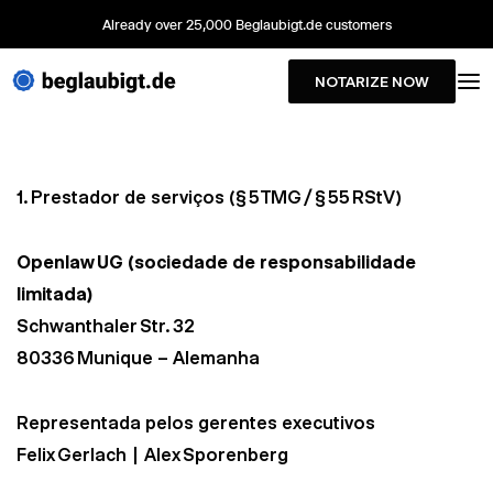
Already over 25,000 Beglaubigt.de customers
NOTARIZE NOW
1. Prestador de serviços (§ 5 TMG / § 55 RStV)
Openlaw UG (sociedade de responsabilidade
limitada)
Schwanthaler Str. 32
80336 Munique – Alemanha
Representada pelos gerentes executivos
Felix Gerlach | Alex Sporenberg