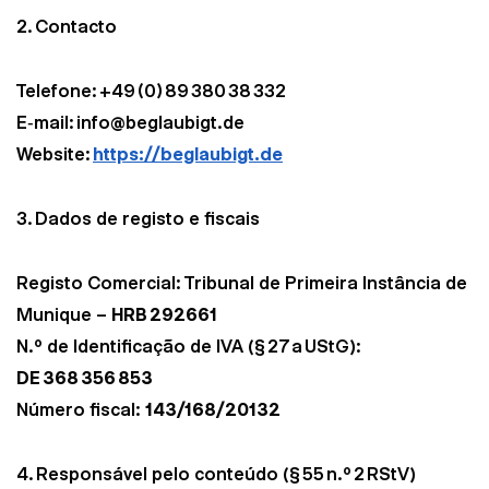
2. Contacto
Telefone: +49 (0) 89 380 38 332
E‑mail: info@beglaubigt.de
Website:
https://beglaubigt.de
3. Dados de registo e fiscais
Registo Comercial: Tribunal de Primeira Instância de
Munique –
HRB 292661
N.º de Identificação de IVA (§ 27 a UStG):
DE 368 356 853
Número fiscal:
143/168/20132
4. Responsável pelo conteúdo (§ 55 n.º 2 RStV)