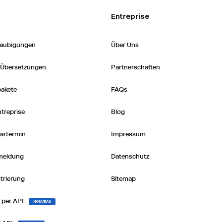
Entreprise
glaubigungen
Über Uns
 Übersetzungen
Partnerschaften
akete
FAQs
treprise
Blog
tartermin
Impressum
meldung
Datenschutz
trierung
Sitemap
 per API
NOUVEAU