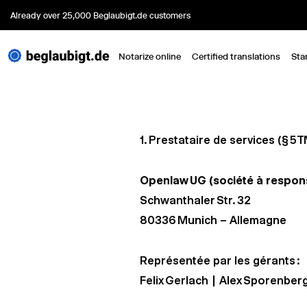
Already over 25,000 Beglaubigt.de customers
Notarize online
Certified translations
Sta
1. Prestataire de services (§ 5 
Openlaw UG (société à responsa
Schwanthaler Str. 32
80336 Munich – Allemagne
Représentée par les gérants :
Felix Gerlach | Alex Sporenber