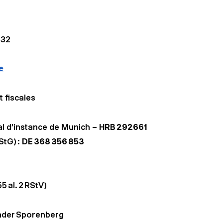
332
e
t fiscales
al d’instance de Munich –
HRB 292661
StG) :
DE 368 356 853
 al. 2 RStV)
ander Sporenberg