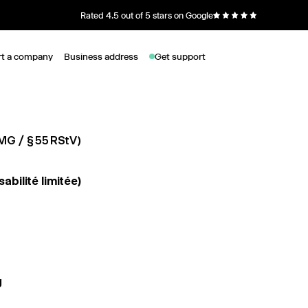
Rated 4.5 out of 5 stars on Google
rt a company
Business address
Get support
TMG / § 55 RStV)
bilité limitée)
g