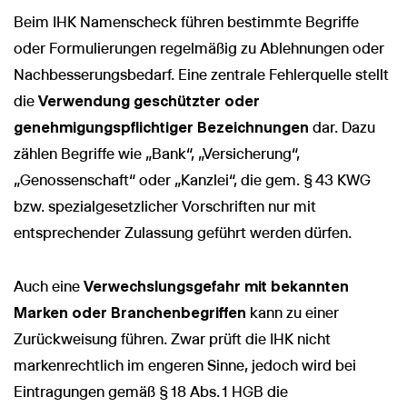
Beim IHK Namenscheck führen bestimmte Begriffe
oder Formulierungen regelmäßig zu Ablehnungen oder
Nachbesserungsbedarf. Eine zentrale Fehlerquelle stellt
die
Verwendung geschützter oder
Wir nutzen Cookies und Pixel um Dir die bestmögliche
Browsing-Erfahrung zu bieten. Die mit Hilfe von Cookies und
genehmigungspflichtiger Bezeichnungen
dar. Dazu
Pixeln gesammelten Daten werden zur Optimierung unserer
zählen Begriffe wie „Bank“, „Versicherung“,
Webseite genutzt und um Beglaubigt.de-Nutzern und
potenziellen Neukunden die für sie relevantesten
„Genossenschaft“ oder „Kanzlei“, die gem. § 43 KWG
Informationen anzuzeigen. Diese Daten werden im Rahmen
bzw. spezialgesetzlicher Vorschriften nur mit
unserer EU-weiten und globalen Tätigkeiten genutzt.
entsprechender Zulassung geführt werden dürfen.
Mehr erfahren
ALLE AKZEPTIEREN
Auch eine
Verwechslungsgefahr mit bekannten
Marken oder Branchenbegriffen
kann zu einer
Cookie Einstellungen
Zurückweisung führen. Zwar prüft die IHK nicht
markenrechtlich im engeren Sinne, jedoch wird bei
Eintragungen gemäß § 18 Abs. 1 HGB die